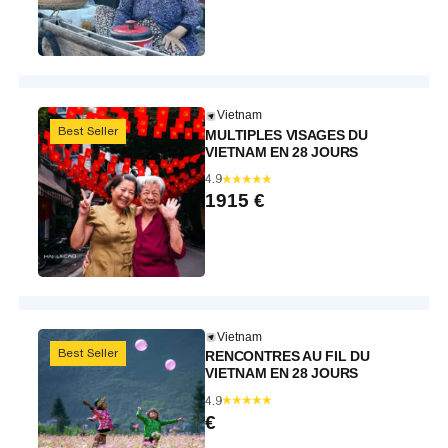
Vietnam
Best Seller
MULTIPLES VISAGES DU
VIETNAM EN 28 JOURS
4.9
1915
€
Vietnam
Best Seller
RENCONTRES AU FIL DU
VIETNAM EN 28 JOURS
4.9
€