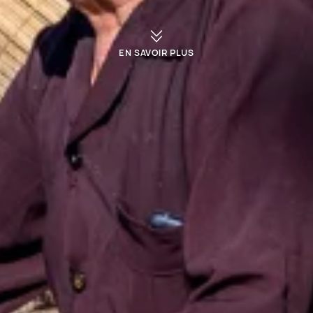
EN SAVOIR PLUS