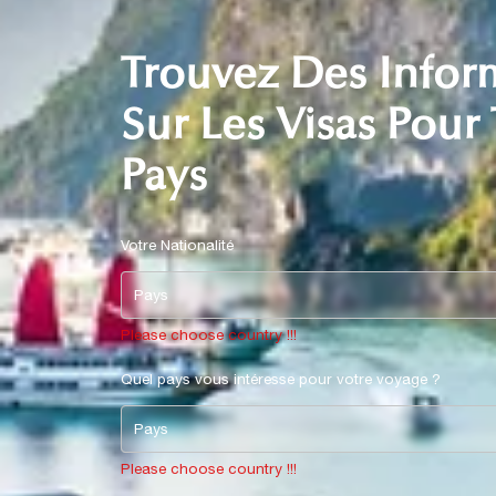
Trouvez Des Infor
Sur Les Visas Pour
Pays
Votre Nationalité
Pays
Please choose country !!!
Quel pays vous intéresse pour votre voyage ?
Pays
Please choose country !!!