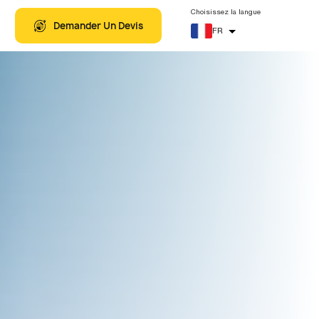
4
+
Articles Liés
VOYAGES À THÈMES
Choisissez la langue
Demander Un Devis
FR