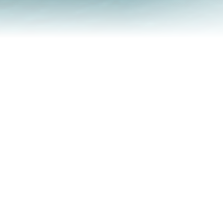
oyager Avec
ents de voyage.