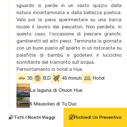
sguardo si perde in un vasto spazio dalla
natura incontaminata e dalla bellezza poetica.
Vale poi la pena sperimentare su una barca
locale il lavoro dei pescatori. Non perdete, in
questo caso, l’occasione di pescare granchi,
gamberetti ed altri pesci. Terminate la giornata
con un buon pasto all’aperto in un ristorante su
palafitte di bambù e godetevi il luccichio
scintillante del tramonto sull’acqua.
Pernottamento in hotel a Hue.
35
B,D
45 minuti
Hotel
La laguna di Chuon Hue
Il Mausoleo di Tu Duc
Tutti I Nostri Viaggi
Richiedi Un Preventivo
Giorno 15: Hue – Danang – Hoi An visita
15