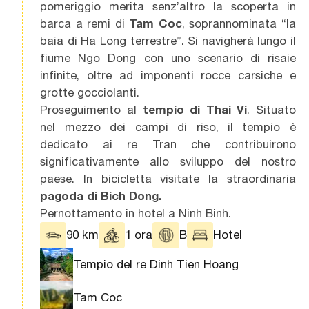
pomeriggio merita senz’altro la scoperta in
barca a remi di
Tam Coc
, soprannominata “la
baia di Ha Long terrestre”. Si navigherà lungo il
fiume Ngo Dong con uno scenario di risaie
infinite, oltre ad imponenti rocce carsiche e
grotte gocciolanti.
Proseguimento al
tempio di Thai Vi
. Situato
nel mezzo dei campi di riso, il tempio è
dedicato ai re Tran che contribuirono
significativamente allo sviluppo del nostro
paese. In bicicletta visitate la straordinaria
pagoda di Bich Dong
.
Pernottamento in hotel a Ninh Binh.
90 km
1 ora
B
Hotel
Tempio del re Dinh Tien Hoang
Tam Coc