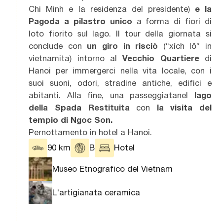
Chi Minh e la residenza del presidente)
e la
Pagoda a pilastro unico
a forma di fiori di
loto fiorito sul lago. Il tour della giornata si
conclude con
un giro in risciò
(“xích lô” in
vietnamita) intorno al
Vecchio Quartiere
di
Hanoi per immergerci nella vita locale, con i
suoi suoni, odori, stradine antiche, edifici e
abitanti. Alla fine, una passeggiatanel
lago
della Spada Restituita
con
la visita del
tempio di Ngoc Son.
Pernottamento in hotel a Hanoi.
90 km
B
Hotel
Museo Etnografico del Vietnam
L'artigianata ceramica