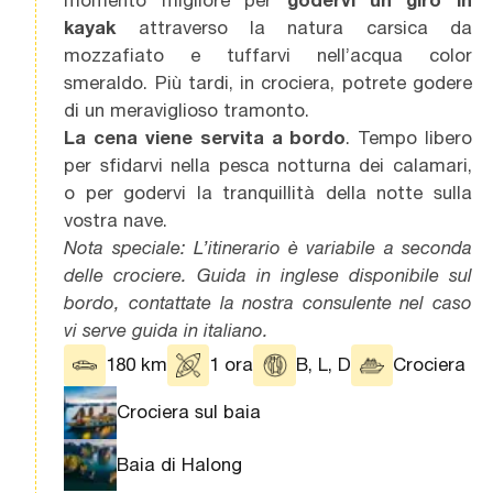
kayak
attraverso la natura carsica da
mozzafiato e tuffarvi nell’acqua color
smeraldo. Più tardi, in crociera, potrete godere
di un meraviglioso tramonto.
La
cena viene servita a bordo
. Tempo libero
per sfidarvi nella pesca notturna dei calamari,
o per godervi la tranquillità della notte sulla
vostra nave.
Nota speciale: L’itinerario è variabile a seconda
delle crociere. Guida in inglese disponibile sul
bordo, contattate la nostra consulente nel caso
vi serve guida in italiano.
180 km
1 ora
B, L, D
Crociera
Crociera sul baia
Baia di Halong