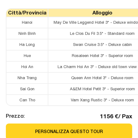
Città/Provincia
Alloggio
Hanoi
May De Ville Leggend Hotel 3* - Deluxe wind
Ninh Binh
Le Clos Du Fil 3.5* - Standard room
Ha Long
Swan Cruise 3.5* - Deluxe cabin
Hue
Rosaleen Hotel 3* - Superior room
Hoi An
La Charm Hoi An 3* - Deluxe old town view
Nha Trang
Queen Ann Hotel 3* - Deluxe room
Sai Gon
A&EM Hotel Petit 3* - Superior room
Can Tho
Vam Xang Rustic 3* - Deluxe room
1156
€
/
Pax
Prezzo
:
PERSONALIZZA QUESTO TOUR