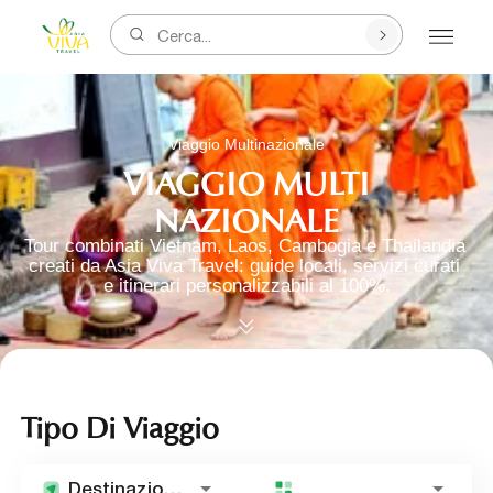
Cerca...
Viaggio Multinazionale
VIAGGIO MULTI
NAZIONALE
Tour combinati Vietnam, Laos, Cambogia e Thailandia 
creati da Asia Viva Travel: guide locali, servizi curati 
e itinerari personalizzabili al 100%.
Tipo Di Viaggio
Destinazione