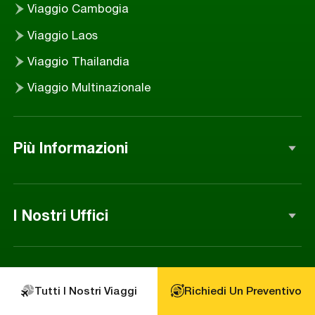
Viaggio Cambogia
Viaggio Laos
Viaggio Thailandia
Viaggio Multinazionale
Più Informazioni
I Nostri Uffici
Sede principale ad Hanoi
1°, 2° e 3° piano, n. 26, vicolo 1, via Phạm Tuấn Tài,
Recensioni Clienti
quartiere Nghĩa Đô, Hanoi, Vietnam
Tutti I Nostri Viaggi
Richiedi Un Preventivo
Ufficio a Hue