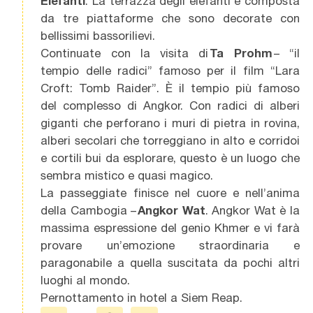
Elefanti
. La terrazza degli elefanti è composta
da tre piattaforme che sono decorate con
bellissimi bassorilievi.
Continuate con la visita di
Ta Prohm
– “il
tempio delle radici” famoso per il film “Lara
Croft: Tomb Raider”. È il tempio più famoso
del complesso di Angkor. Con radici di alberi
giganti che perforano i muri di pietra in rovina,
alberi secolari che torreggiano in alto e corridoi
e cortili bui da esplorare, questo è un luogo che
sembra mistico e quasi magico.
La passeggiate finisce nel cuore e nell’anima
della Cambogia –
Angkor Wat
. Angkor Wat è la
massima espressione del genio Khmer e vi farà
provare un’emozione straordinaria e
paragonabile a quella suscitata da pochi altri
luoghi al mondo.
Pernottamento in hotel
a Siem Reap
.