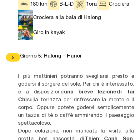
180 km
B-L-D
1ora
Crociera
Crociera alla baia di Halong
Giro in kayak
Giorno 5: Halong – Hanoi
5
I più mattinieri potranno svegliarsi presto e
godersi il sorgere del sole. Per chi è interessato,
è a disposizione
una breve lezione
di Tai
Chi
sulla terrazza per rinfrescare la mente e il
corpo. Oppure potete godervi semplicemente
un tazza di tè o caffè ammirando il paesaggio
spettacoloso.
Dopo colazione, non mancate la visita alla
grotta ben nascosta di
Thien Canh Son
.