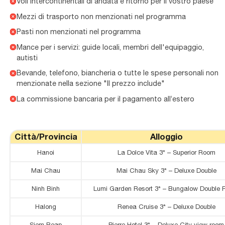
Voli intercontinentali di andata e ritorno per il vostro paese
Mezzi di trasporto non menzionati nel programma
Pasti non menzionati nel programma
Mance per i servizi: guide locali, membri dell'equipaggio,
autisti
Bevande, telefono, biancheria o tutte le spese personali non
menzionate nella sezione "Il prezzo include"
La commissione bancaria per il pagamento all’estero
Città/Provincia
Alloggio
Hanoi
La Dolce Vita 3* – Superior Room
Mai Chau
Mai Chau Sky 3* – Deluxe Double
Ninh Binh
Lumi Garden Resort 3* – Bungalow Double
Halong
Renea Cruise 3* – Deluxe Double
Siem Reap
Pierre Hotel 3* – Deluxe City view room