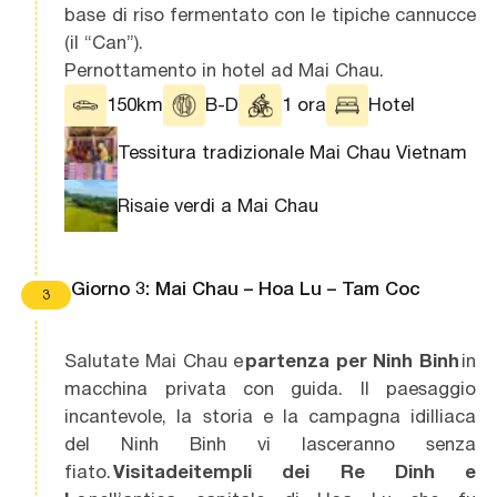
base di riso fermentato con le tipiche cannucce
(il “Can”).
Pernottamento in hotel ad Mai Chau.
150km
B-D
1 ora
Hotel
Tessitura tradizionale Mai Chau Vietnam
Risaie verdi a Mai Chau
Giorno 3: Mai Chau – Hoa Lu – Tam Coc
3
Salutate Mai Chau e
partenza per Ninh Binh
in
macchina privata con guida. Il paesaggio
incantevole, la storia e la campagna idilliaca
del Ninh Binh vi lasceranno senza
fiato.
Visita dei templi dei Re Dinh e