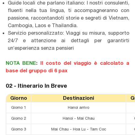
Guide locali che parlano italiano: I nostri consulenti,
fluenti nella tua lingua, ti accompagneranno con
passione, raccontandoti storie e segreti di Vietnam,
Cambogia, Laos e Thailandia.
Servizio personalizzato: Viaggi su misura, supporto
24/7 e attenzione ai dettagli per garantirti
un’esperienza senza pensieri
NOTA BENE
:
Il costo del viaggio è calcolato a
base del gruppo di 6 pax
02 -
Itinerario In Breve
Giorno
Destinazioni
G
Giorno 1
Hanoi arrivo
Giorno 2
Hanoi - Mai Chau
Giorno 3
Mai Chau - Hoa Lu - Tam Coc