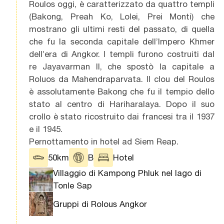
Roulos oggi, è caratterizzato da quattro templi
(Bakong, Preah Ko, Lolei, Prei Monti) che
mostrano gli ultimi resti del passato, di quella
che fu la seconda capitale dell’Impero Khmer
dell’era di Angkor. I templi furono costruiti dal
re Jayavarman Il, che spostò la capitale a
Roluos da Mahendraparvata. Il clou del Roulos
è assolutamente Bakong che fu il tempio dello
stato al centro di Hariharalaya. Dopo il suo
crollo è stato ricostruito dai francesi tra il 1937
e il 1945.
Pernottamento in hotel ad Siem Reap.
50km
B
Hotel
Villaggio di Kampong Phluk nel lago di
Tonle Sap
Gruppi di Rolous Angkor