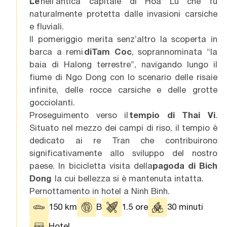
Le
nell’antica capitale di Hoa Lu che fu
naturalmente protetta dalle invasioni carsiche
e fluviali.
Il pomeriggio merita senz’altro la scoperta in
barca a remi
di Tam Coc
, soprannominata “la
baia di Halong terrestre”, navigando lungo il
fiume di Ngo Dong con lo scenario delle risaie
infinite, delle rocce carsiche e delle grotte
gocciolanti.
Proseguimento verso il
tempio di Thai Vi
.
Situato nel mezzo dei campi di riso, il tempio è
dedicato ai re Tran che contribuirono
significativamente allo sviluppo del nostro
paese. In bicicletta visita della
pagoda di Bich
Dong
la cui bellezza si è mantenuta intatta.
Pernottamento in hotel a
Ninh Binh.
150 km
B
1.5 ore
30 minuti
Hotel