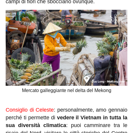
campi di fiori che sbocciano ovunque.
Mercato galleggiante nel delta del Mekong
Consiglio di Celeste
: personalmente, amo gennaio
perché ti permette di
vedere il Vietnam in tutta la
sua diversità climatica
: puoi camminare tra le
risaie del Nord, visitare le città storiche del Centro