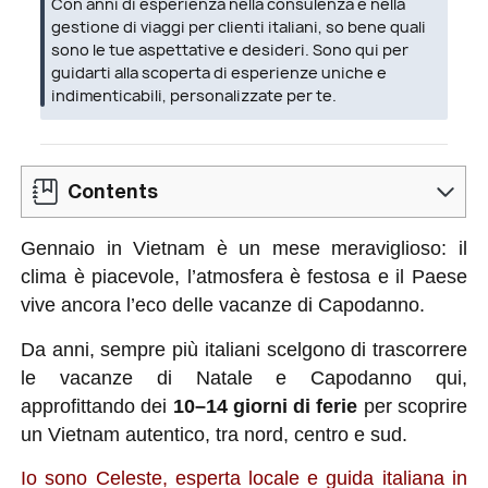
Con anni di esperienza nella consulenza e nella
gestione di viaggi per clienti italiani, so bene quali
sono le tue aspettative e desideri. Sono qui per
guidarti alla scoperta di esperienze uniche e
indimenticabili, personalizzate per te.
Contents
Gennaio in Vietnam è un mese meraviglioso: il
Il Nord – Hanoi, Sapa, Ha Giang, Ninh Binh,
clima è piacevole, l’atmosfera è festosa e il Paese
Baia di Halong
vive ancora l’eco delle vacanze di Capodanno.
Il Centro – Hue, Hoi An, Da Nang, Phong
Da anni, sempre più italiani scelgono di trascorrere
Nha
le vacanze di Natale e Capodanno qui,
Il Sud – Saigon, Delta del Mekong, Phu
approfittando dei
10–14 giorni di ferie
per scoprire
Quoc, Nha Trang, Mui Ne
un Vietnam autentico, tra nord, centro e sud.
Io sono Celeste, esperta locale e guida italiana in