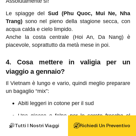
Assolutamente sì!
Le spiagge del
Sud (Phu Quoc, Mui Ne, Nha
Trang)
sono nel pieno della stagione secca, con
acqua calda e cielo limpido.
Anche la costa centrale (Hoi An, Da Nang) è
piacevole, soprattutto da metà mese in poi.
4. Cosa mettere in valigia per un
viaggio a gennaio?
Il Vietnam è lungo e vario, quindi meglio preparare
un bagaglio “mix”:
Abiti leggeri in cotone per il sud
Una giacca o felpa per le serate fresche al
nord
Tutti I Nostri Viaggi
Richiedi Un Preventivo
Scarpe comode, cappello e crema solare