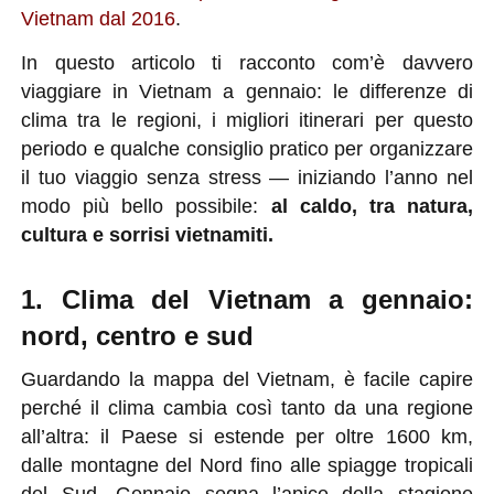
2.1.Inizio gennaio (Natale – Epifania)
Vietnam dal 2016
.
2.2.Metà gennaio
In questo articolo ti racconto com’è davvero
2.3.Fine gennaio (settimane pre-Tet)
viaggiare in Vietnam a gennaio: le differenze di
clima tra le regioni, i migliori itinerari per questo
3.1.Nord del Vietnam – cultura, montagne e
periodo e qualche consiglio pratico per organizzare
natura
il tuo viaggio senza stress — iniziando l’anno nel
3.2.Centro del Vietnam – città storiche e
modo più bello possibile:
al caldo, tra natura,
mare tranquillo
cultura e sorrisi vietnamiti.
3.3.Sud del Vietnam – sole, isole e vita
tropicale
1. Clima del Vietnam a gennaio:
4.1. Il Capodanno lunare vietnamita
nord, centro e sud
4.2. La festa di Pagoda dei Fiumi
Guardando la mappa del Vietnam, è facile capire
perché il clima cambia così tanto da una regione
all’altra: il Paese si estende per oltre 1600 km,
1. Meglio viaggiare in dicembre, gennaio o
dalle montagne del Nord fino alle spiagge tropicali
febbraio?
del Sud. Gennaio segna l’apice della stagione