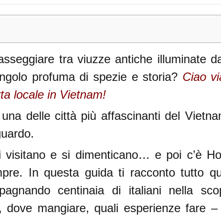
sseggiare tra viuzze antiche illuminate da
angolo profuma di spezie e storia?
Ciao vi
rta locale in Vietnam!
 – Un tuffo nella storia
se coperto
na delle città più affascinanti del Vietnam
radizionale – Case antiche e sale delle co
guardo.
– Sapori, profumi, vita vera
 visitano e si dimenticano… e poi c’è Ho
pre. In questa guida ti racconto tutto q
agnando centinaia di italiani nella scop
anterne
 dove mangiare, quali esperienze fare – 
I sapori che non dimentichi