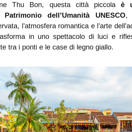
lle piogge (da agosto a gennaio) – Hoi An
ume Thu Bon, questa città piccola
è un
e Patrimonio dell’Umanità UNESCO
,
rvata, l’atmosfera romantica e l’arte dell’
trasforma in uno spettacolo di luci e rifl
tra i ponti e le case di legno giallo.