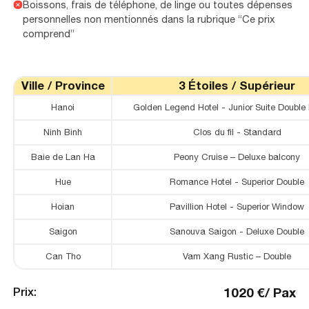
Boissons, frais de téléphone, de linge ou toutes dépenses
personnelles non mentionnés dans la rubrique “Ce prix
comprend”
Ville / Province
3 Étoiles / Supérieur
Hanoi
Golden Legend Hotel - Junior Suite Double
Ninh Binh
Clos du fil - Standard
Baie de Lan Ha
Peony Cruise – Deluxe balcony
Hue
Romance Hotel - Superior Double
Hoian
Pavillion Hotel - Superior Window
Saigon
Sanouva Saigon - Deluxe Double
Can Tho
Vam Xang Rustic – Double
1020
€
/
Pax
Prix
: