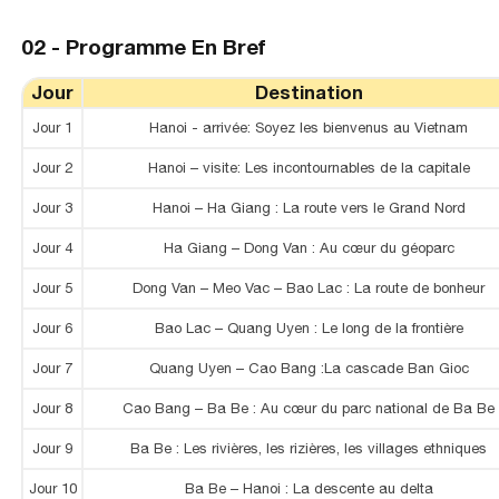
02 -
Programme En Bref
Jour
Destination
Jour 1
Hanoi - arrivée: Soyez les bienvenus au Vietnam
Jour 2
Hanoi – visite: Les incontournables de la capitale
Jour 3
Hanoi – Ha Giang : La route vers le Grand Nord
Jour 4
Ha Giang – Dong Van : Au cœur du géoparc
Jour 5
Dong Van – Meo Vac – Bao Lac : La route de bonheur
Jour 6
Bao Lac – Quang Uyen : Le long de la frontière
Jour 7
Quang Uyen – Cao Bang :La cascade Ban Gioc
Jour 8
Cao Bang – Ba Be : Au cœur du parc national de Ba Be
Jour 9
Ba Be : Les rivières, les rizières, les villages ethniques
Jour 10
Ba Be – Hanoi : La descente au delta