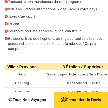
Transports non mentionnés dans le programme
Vols aller - retour internationaux depuis/vers votre pays
Taxes d’aéroport
Le visa
Pourboire pour les services : guide, chauffeur
Boissons, frais de téléphone, de linge ou toutes dépenses
personnelles non mentionnés dans la rubrique “Ce prix
comprend”
Ville / Province
3 Étoiles / Supérieur
Hanoi
Golden Legend Hotel - Junior Suite Double
Ha Giang
Chez l’habitant – Double
Dong Van
Chez l’habitant – Double
Tous Nos Voyages
Demander Un Devis
Bao Lac
Chez l’habitant – Double