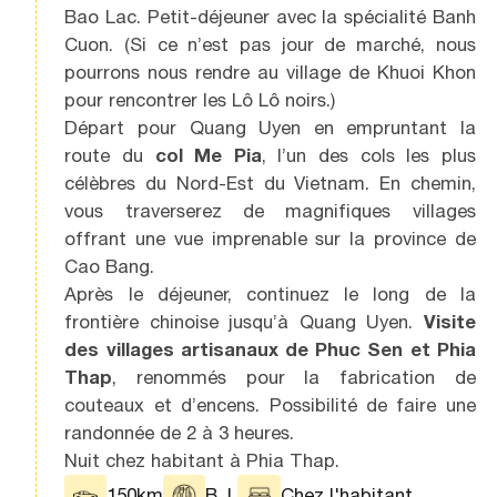
Bao Lac. Petit-déjeuner avec la spécialité Banh
Cuon. (Si ce n’est pas jour de marché, nous
pourrons nous rendre au village de Khuoi Khon
pour rencontrer les Lô Lô noirs.)
Départ pour Quang Uyen en empruntant la
route du
col Me Pia
, l’un des cols les plus
célèbres du Nord-Est du Vietnam. En chemin,
vous traverserez de magnifiques villages
offrant une vue imprenable sur la province de
Cao Bang.
Après le déjeuner, continuez le long de la
frontière chinoise jusqu’à Quang Uyen.
Visite
des villages artisanaux de Phuc Sen et Phia
Thap
, renommés pour la fabrication de
couteaux et d’encens. Possibilité de faire une
randonnée de 2 à 3 heures.
Nuit chez habitant à Phia Thap.
150km
B, L
Chez l'habitant