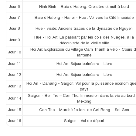
Jour 6
Ninh Binh – Baie d’Halong: Croisière et nuit à bord
Jour 7
Baie d’Halong - Hanoi - Hue : Vol vers la Cité Impériale
Jour 8
Hue - visite: Anciens tracés de la dynastie de Nguyen
Hue - Hoi An: En passant par les cols des Nuages, à la
Jour 9
découverte de la vieille ville
Hoi An: Exploration du village Cam Thanh à vélo - Cours 
Jour 10
lanterne
Jour 11
Hoi An: Séjour balnéaire – Libre
Jour 12
Hoi An: Séjour balnéaire – Libre
Hoi An - Danang - Saigon: Vol pour la puissance économiqu
Jour 13
pays
Saigon - Ben Tre – Can Tho: Immersion dans la vie au bord
Jour 14
Mékong
Jour 15
Can Tho – Marché flottant de Cai Rang – Sai Gon
Jour 16
Saigon - Vol de départ