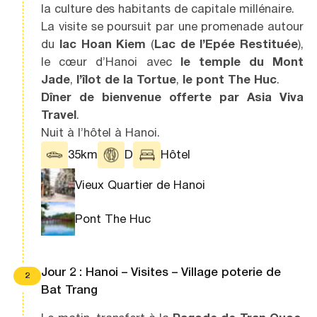
la culture des habitants de capitale millénaire.
La visite se poursuit par une promenade autour
du
lac Hoan Kiem
(
Lac de l’Epée Restituée
),
le cœur d’Hanoi avec
le temple du Mont
Jade
,
l’îlot de la Tortue
,
le pont The Huc
.
Dîner de bienvenue offerte par Asia Viva
Travel
.
Nuit à l’hôtel à Hanoi.
35km
D
Hôtel
Vieux Quartier de Hanoi
Pont The Huc
Jour 2 : Hanoi – Visites – Village poterie de
2
Bat Trang