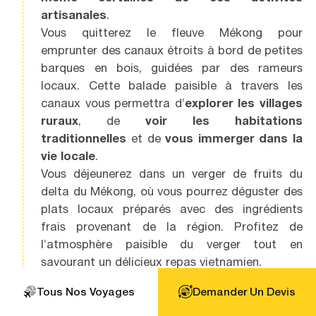
artisanales
.
Vous quitterez le fleuve Mékong pour
emprunter des canaux étroits à bord de petites
barques en bois, guidées par des rameurs
locaux. Cette balade paisible à travers les
canaux vous permettra d’
explorer les villages
ruraux
, de
voir les habitations
traditionnelles
et de
vous immerger dans la
vie locale
.
Vous déjeunerez dans un verger de fruits du
delta du Mékong, où vous pourrez déguster des
plats locaux préparés avec des ingrédients
frais provenant de la région. Profitez de
l’atmosphère paisible du verger tout en
savourant un délicieux repas vietnamien.
Après avoir terminé votre excursion à Ben Tre,
Tous Nos Voyages
Demander Un Devis
vous serez transferré à
Can Tho
en fin
d’après-midi.