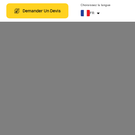
4
+
Articles Liés
VOYAGES À THÈMES
Choisissez la langue
Demander Un Devis
FR